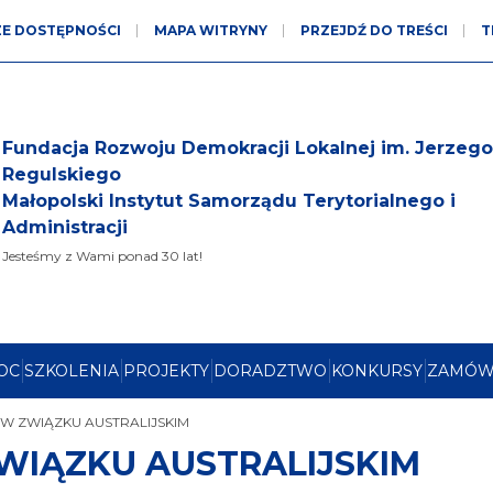
ZE DOSTĘPNOŚCI
MAPA WITRYNY
PRZEJDŹ DO TREŚCI
T
ALT
1
ści:
Fundacja Rozwoju Demokracji Lokalnej im. Jerzego
Regulskiego
ALT
2
ny:
Małopolski Instytut Samorządu Terytorialnego i
ALT
3
wa:
Administracji
Jesteśmy z Wami ponad 30 lat!
ALT
4
wa:
ALT
5
ka:
u
 OC
SZKOLENIA
PROJEKTY
DORADZTWO
KONKURSY
ZAMÓW
W ZWIĄZKU AUSTRALIJSKIM
WIĄZKU AUSTRALIJSKIM