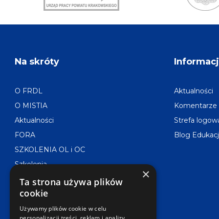
Urząd
Mikołów
Pracy
Powiatu
Krakowskiego
Na skróty
Informac
O FRDL
Aktualności
O MISTIA
Komentarze
Aktualności
Strefa logow
FORA
Blog Edukacj
SZKOLENIA OL i OC
Szkolenia
×
Projekty
Ta strona używa plików
cookie
Doradztwo
Konkursy
Używamy plików cookie w celu
personalizacji treści, reklam i analizy