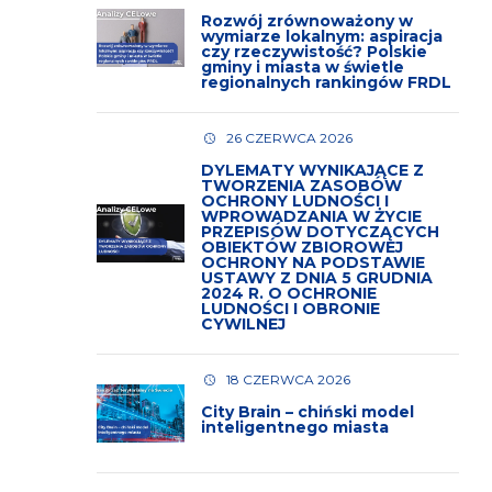
Rozwój zrównoważony w
wymiarze lokalnym: aspiracja
czy rzeczywistość? Polskie
gminy i miasta w świetle
regionalnych rankingów FRDL
26 CZERWCA 2026
DYLEMATY WYNIKAJĄCE Z
TWORZENIA ZASOBÓW
OCHRONY LUDNOŚCI I
WPROWADZANIA W ŻYCIE
PRZEPISÓW DOTYCZĄCYCH
OBIEKTÓW ZBIOROWEJ
OCHRONY NA PODSTAWIE
USTAWY Z DNIA 5 GRUDNIA
2024 R. O OCHRONIE
LUDNOŚCI I OBRONIE
CYWILNEJ
18 CZERWCA 2026
City Brain – chiński model
inteligentnego miasta