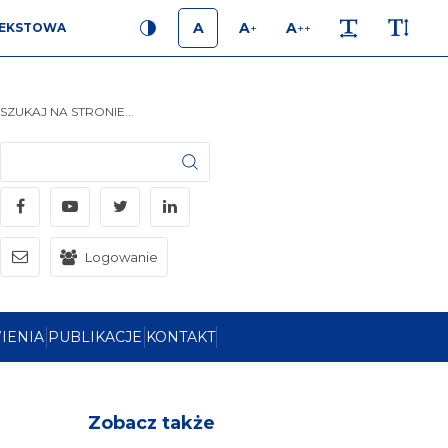
A
A
A
EKSTOWA
+
++
KONTRAST
ROZMIAR 1
ROZMIAR 2
ROZMIAR 3
ODSTĘPY
WYSOKOŚĆ 
SZUKAJ NA STRONIE...
Szukaj
Facebook
YouTube
Twitter
LinkedIn
mail
Logowanie
IENIA
PUBLIKACJE
KONTAKT
Zobacz także