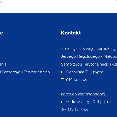
Tarnowskie
Gródek
Góry
nad
Dunajcem
je
Kontakt
Fundacja Rozwoju Demokracji 
Jerzego Regulskiego - Małopol
ania
Samorządu Terytorialnego i Adm
i Samorządu Terytorialnego
ul. Floriańska 31, I piętro
31-019 Kraków
adres do korespondencji:
ul. Mitkowskiego 6, II piętro
30-337 Kraków