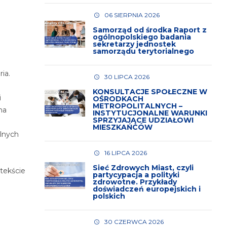
06 SIERPNIA 2026
Samorząd od środka Raport z
ogólnopolskiego badania
sekretarzy jednostek
samorządu terytorialnego
ia.
30 LIPCA 2026
KONSULTACJE SPOŁECZNE W
i
OŚRODKACH
METROPOLITALNYCH –
na
INSTYTUCJONALNE WARUNKI
SPRZYJAJĄCE UDZIAŁOWI
MIESZKAŃCÓW
lnych
16 LIPCA 2026
Sieć Zdrowych Miast, czyli
tekście
partycypacja a polityki
zdrowotne. Przykłady
doświadczeń europejskich i
polskich
30 CZERWCA 2026