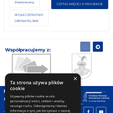
Zrealizowany
CZYTAJ WIĘCEJ O PROJEKCIE
SPOŁECZEŃSTWO
OBYWATELSKIE
Współpracujemy z:
POPRZEDNI
NASTĘPN
×
Urząd
Mikołów
Ta
Ta strona używa plików
Pracy
Gó
cookie
Powiatu
Na
Informacje
Kontakt
Krakowskiego
Używamy plików cookie w celu
skróty
personalizacji treści, reklam i analizy
naszego ruchu. Udostępniamy również
informacje o tym, jak korzystasz z naszej
Facebook
YouTu