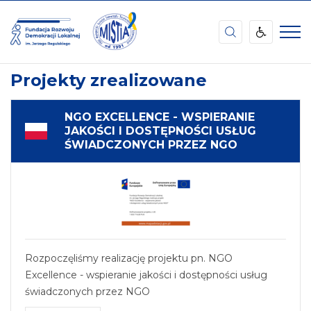
Małopolski
Instytut
Samorządu
STRONA
PROJEKTY ZREALIZOWANE
Terytorialnego
GŁÓWNA
i
Projekty zrealizowane
Admhttps://frdl.org.pl/admin/locale_3,locale-
settings/index/3/#tab-
mailinistracji
NGO EXCELLENCE - WSPIERANIE
JAKOŚCI I DOSTĘPNOŚCI USŁUG
ŚWIADCZONYCH PRZEZ NGO
Rozpoczęliśmy realizację projektu pn. NGO
Excellence - wspieranie jakości i dostępności usług
świadczonych przez NGO