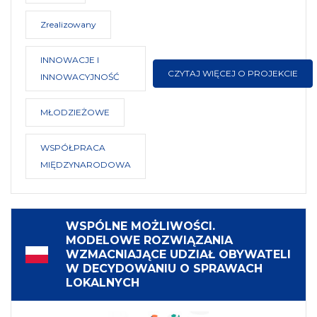
Zrealizowany
INNOWACJE I
CZYTAJ WIĘCEJ O PROJEKCIE
INNOWACYJNOŚĆ
MŁODZIEŻOWE
WSPÓŁPRACA
MIĘDZYNARODOWA
WSPÓLNE MOŻLIWOŚCI.
MODELOWE ROZWIĄZANIA
WZMACNIAJĄCE UDZIAŁ OBYWATELI
W DECYDOWANIU O SPRAWACH
LOKALNYCH